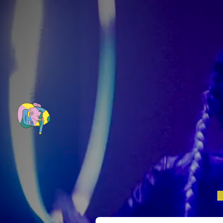
Nederlands
(
Dutch
)
English