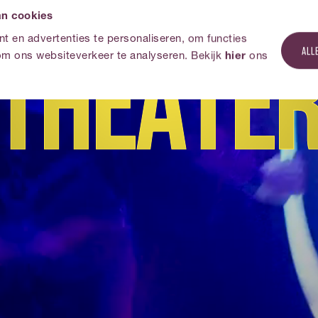
an cookies
T
T
H
H
E
E
A
A
T
T
E
E
 en advertenties te personaliseren, om functies
ALL
om ons websiteverkeer te analyseren. Bekijk
hier
ons