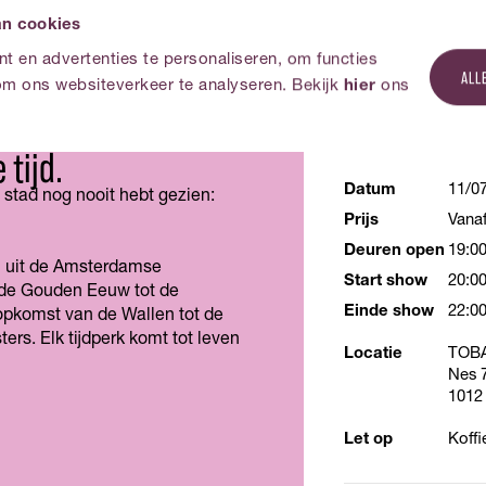
an cookies
 en advertenties te personaliseren, om functies
ce: een spectaculaire
ALL
om ons websiteverkeer te analyseren. Bekijk
hier
ons
s die je meeneemt op
BEZOEKERS
INFORMAT
 tijd.
Datum
11/0
 stad nog nooit hebt gezien:
Prijs
Vana
Deuren open
19:0
n uit de Amsterdamse
Start show
20:0
 de Gouden Eeuw tot de
Einde show
22:0
opkomst van de Wallen tot de
rs. Elk tijdperk komt tot leven
Locatie
TOBA
Nes 
1012
Let op
Koffi