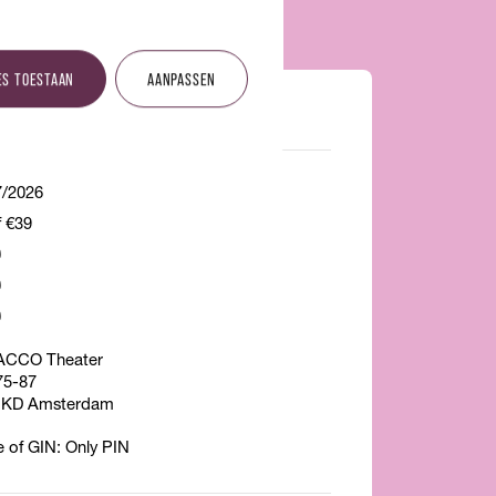
ES TOESTAAN
AANPASSEN
IE
7/2026
f €39
0
0
0
CCO Theater
75-87
 KD Amsterdam
e of GIN: Only PIN