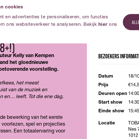
an cookies
 en advertenties te personaliseren, om functies
ALL
om ons websiteverkeer te analyseren. Bekijk
hier
ons
8+!)
BEZOEKERS
INFORMAT
Auteur Kelly van Kempen
 band het gloednieuwe
betoverende voorstelling.
Datum
18/1
efkees, het meest
Prijs
€14,5
ruist van de muziek en
Deuren open
14:0
 en… leeft. Tot die ene dag,
Start show
14:3
Einde show
15:4
de bewerking van het eerste
Locatie
TOBA
voorlezen, spel en projecties
Nes 
issen. Een totaalervaring voor
1012