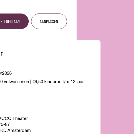
ES TOESTAAN
AANPASSEN
IE
0/2026
0 volwassenen | €9,50 kinderen t/m 12 jaar
0
0
5
CCO Theater
75-87
 KD Amsterdam