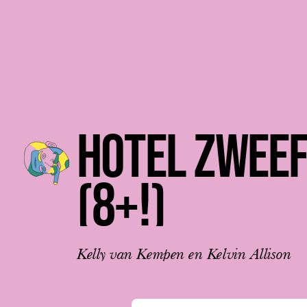
Nederlands
HOTEL
ZWEEF
(8+!)
Kelly
van
Kempen
en
Kelvin
Allison