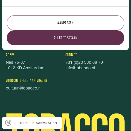
TOBACCO.
AANPASSEN
Over ons
Uitgelicht
Vacatures
Stichting Stel je Voor!
ALLES TOESTAAN
TOBACCO Magazine
Privacy
Foodbook
Cookies
ADRES
CONTACT
Nes 75-87
+31 (0)20 330 06 70
1012 KD Amsterdam
info@tobacco.nl
VOOR CULTURELE (AAN)VRAGEN
cultuur@tobacco.nl