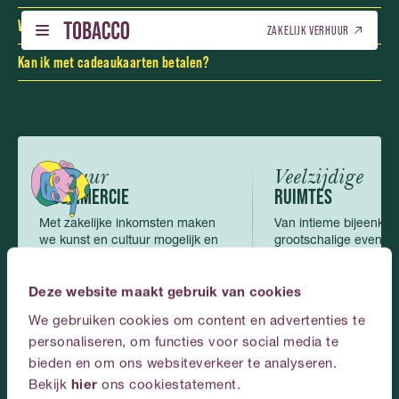
Weekdagen voor 10.00 uur
: €8,00 voor de eerste 24 uur,
Nederlands
English
(
Engels
)
Wat is het geluidslimiet in TOBACCO Theater?
daarna €1,00 per 24 uur.
ZAKELIJK VERHUUR
Weekdagen na 10.00 uur
: €1,00 per 24 uur.
Kan ik met cadeaukaarten betalen?
Weekend
: €1,00 per 24 uur.
NEDERLANDS (NL)
PROGRAMMA – TICKETS
NEDERLANDS (NL)
01
01
klik hier voor alle TOBACCO parkeerdeals.
PROGRAMMA – TICKETS
LOCATIEVERHUUR
ENGELS (EN)
02
02
LOCATIEVERHUUR
ENGELS (EN)
Cultuur
Veelzijdige
GALERIJ
03
& COMMERCIE
RUIMTES
GALERIJ
Met zakelijke inkomsten maken
Van intieme bijeenkom
OVER ONS
04
we kunst en cultuur mogelijk en
grootschalige events,
OVER ONS
CONTACT
Deze kun je hier online bestellen
.
toegankelijk.
passen zich perfect a
CONTACT
05
Deze website maakt gebruik van cookies
We gebruiken cookies om content en advertenties te
NEDERLANDS
personaliseren, om functies voor social media te
Plan
je
event
bij
bieden en om ons websiteverkeer te analyseren.
Bekijk
hier
ons cookiestatement.