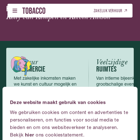
ZO 18 OKT.
HOTEL ZWEEFKEES IN CONCERT (8+!)
-
Nederlands
English
(
Engels
)
ZAKELIJK VERHUUR
Kelly van Kempen en Kelvin Allison
NEDERLANDS (NL)
PROGRAMMA – TICKETS
NEDERLANDS (NL)
01
01
PROGRAMMA – TICKETS
LOCATIEVERHUUR
ENGELS (EN)
02
02
LOCATIEVERHUUR
ENGELS (EN)
Cultuur
Veelzijdige
GALERIJ
03
& COMMERCIE
RUIMTES
GALERIJ
Met zakelijke inkomsten maken
Van intieme bijeenkom
OVER ONS
04
we kunst en cultuur mogelijk en
grootschalige events,
OVER ONS
toegankelijk.
passen zich perfect a
CONTACT
05
Deze website maakt gebruik van cookies
CONTACT
We gebruiken cookies om content en advertenties te
NEDERLANDS
personaliseren, om functies voor social media te
Plan
je
event
bij
bieden en om ons websiteverkeer te analyseren.
Bekijk
hier
ons cookiestatement.