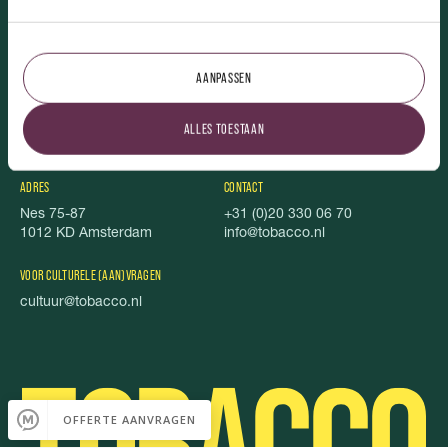
TOBACCO.
AANPASSEN
Over ons
Uitgelicht
Vacatures
Stichting Stel je Voor!
ALLES TOESTAAN
TOBACCO Magazine
Privacy
Foodbook
Cookies
ADRES
CONTACT
Nes 75-87
+31 (0)20 330 06 70
1012 KD Amsterdam
info@tobacco.nl
VOOR CULTURELE (AAN)VRAGEN
cultuur@tobacco.nl