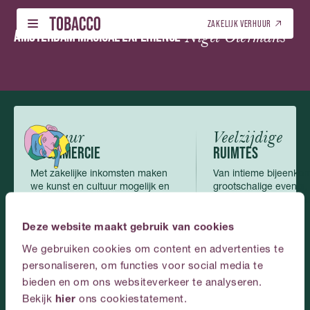
Nederlands
ZAKELIJK VERHUUR
ZA 22 AUG.
AMSTERDAM MAGICAL EXPERIENCE
-
Nigel Otermans
NEDERLANDS (NL)
PROGRAMMA – TICKETS
NEDERLANDS (NL)
01
01
PROGRAMMA – TICKETS
LOCATIEVERHUUR
ENGELS (EN)
02
02
LOCATIEVERHUUR
ENGELS (EN)
Cultuur
Veelzijdige
GALERIJ
03
& COMMERCIE
RUIMTES
GALERIJ
Met zakelijke inkomsten maken
Van intieme bijeenkom
OVER ONS
04
we kunst en cultuur mogelijk en
grootschalige events,
OVER ONS
toegankelijk.
passen zich perfect a
CONTACT
05
Deze website maakt gebruik van cookies
CONTACT
We gebruiken cookies om content en advertenties te
NEDERLANDS
personaliseren, om functies voor social media te
Plan
je
event
bij
bieden en om ons websiteverkeer te analyseren.
Bekijk
hier
ons cookiestatement.