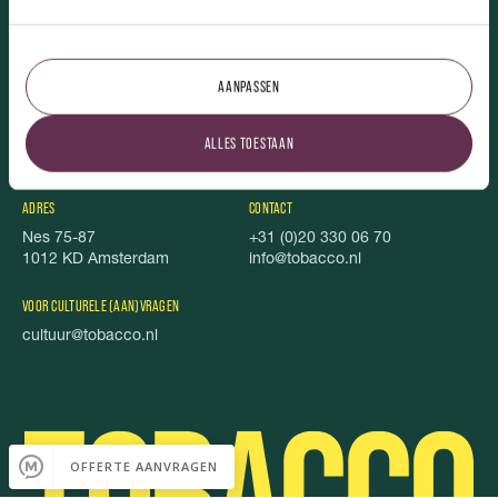
TOBACCO.
AANPASSEN
Over ons
Uitgelicht
Vacatures
Stichting Stel je Voor!
ALLES TOESTAAN
TOBACCO Magazine
Privacy
Foodbook
Cookies
ADRES
CONTACT
Nes 75-87
+31 (0)20 330 06 70
1012 KD Amsterdam
info@tobacco.nl
VOOR CULTURELE (AAN)VRAGEN
cultuur@tobacco.nl