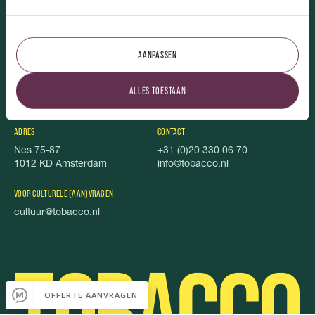
TOBACCO.
AANPASSEN
Over ons
Uitgelicht
Vacatures
Stichting Stel je Voor!
ALLES TOESTAAN
TOBACCO Magazine
Privacy
Foodbook
Cookies
ADRES
CONTACT
Nes 75-87
+31 (0)20 330 06 70
1012 KD Amsterdam
info@tobacco.nl
VOOR CULTURELE (AAN)VRAGEN
cultuur@tobacco.nl