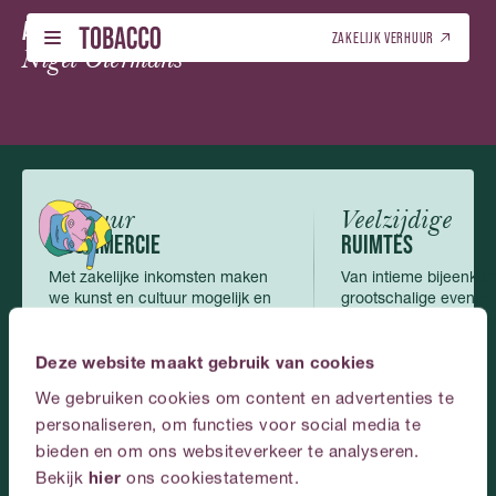
ZA 22 AUG.
AMSTERDAM MAGICAL EXPERIENCE MATINEE
-
Nederlands
ZAKELIJK VERHUUR
Nigel Otermans
NEDERLANDS (NL)
PROGRAMMA – TICKETS
NEDERLANDS (NL)
01
01
PROGRAMMA – TICKETS
LOCATIEVERHUUR
ENGELS (EN)
02
02
LOCATIEVERHUUR
ENGELS (EN)
Cultuur
Veelzijdige
GALERIJ
03
& COMMERCIE
RUIMTES
GALERIJ
Met zakelijke inkomsten maken
Van intieme bijeenkom
OVER ONS
04
we kunst en cultuur mogelijk en
grootschalige events,
OVER ONS
toegankelijk.
passen zich perfect a
CONTACT
05
Deze website maakt gebruik van cookies
CONTACT
We gebruiken cookies om content en advertenties te
NEDERLANDS
personaliseren, om functies voor social media te
Plan
je
event
bij
bieden en om ons websiteverkeer te analyseren.
Bekijk
hier
ons cookiestatement.