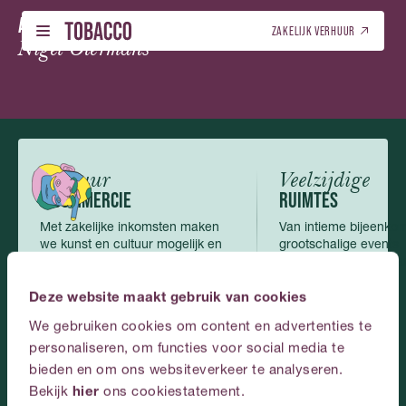
ZA 22 AUG.
AMSTERDAM MAGICAL EXPERIENCE MATINEE
-
Nederlands
ZAKELIJK VERHUUR
Nigel Otermans
NEDERLANDS (NL)
PROGRAMMA – TICKETS
NEDERLANDS (NL)
01
01
PROGRAMMA – TICKETS
LOCATIEVERHUUR
ENGELS (EN)
02
02
LOCATIEVERHUUR
ENGELS (EN)
Cultuur
Veelzijdige
GALERIJ
03
& COMMERCIE
RUIMTES
GALERIJ
Met zakelijke inkomsten maken
Van intieme bijeenkom
OVER ONS
04
we kunst en cultuur mogelijk en
grootschalige events,
OVER ONS
toegankelijk.
passen zich perfect a
CONTACT
05
Deze website maakt gebruik van cookies
CONTACT
We gebruiken cookies om content en advertenties te
NEDERLANDS
personaliseren, om functies voor social media te
Plan
je
event
bij
bieden en om ons websiteverkeer te analyseren.
Bekijk
hier
ons cookiestatement.