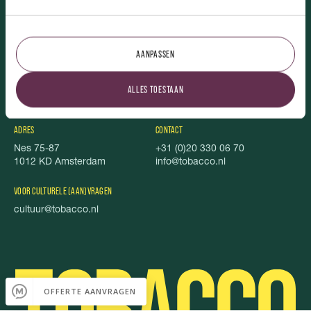
TOBACCO.
AANPASSEN
Over ons
Uitgelicht
Vacatures
Stichting Stel je Voor!
ALLES TOESTAAN
TOBACCO Magazine
Privacy
Foodbook
Cookies
ADRES
CONTACT
Nes 75-87
+31 (0)20 330 06 70
1012 KD Amsterdam
info@tobacco.nl
VOOR CULTURELE (AAN)VRAGEN
cultuur@tobacco.nl