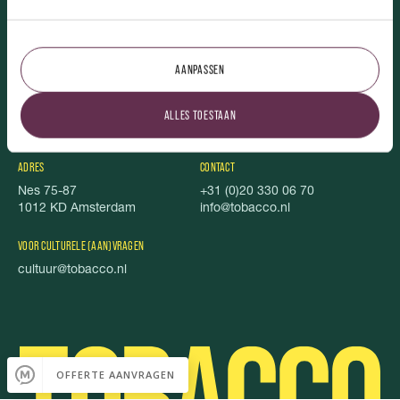
TOBACCO.
AANPASSEN
Over ons
Uitgelicht
Vacatures
Stichting Stel je Voor!
ALLES TOESTAAN
TOBACCO Magazine
Privacy
Foodbook
Cookies
ADRES
CONTACT
Nes 75-87
+31 (0)20 330 06 70
1012 KD Amsterdam
info@tobacco.nl
VOOR CULTURELE (AAN)VRAGEN
cultuur@tobacco.nl