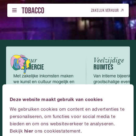
Nederlands
English
(
Engels
)
ZAKELIJK VERHUUR
DOWNLOAD ONS MAGAZINE!
NEDERLANDS (NL)
PROGRAMMA – TICKETS
NEDERLANDS (NL)
01
01
PROGRAMMA – TICKETS
LOCATIEVERHUUR
ENGELS (EN)
02
02
LOCATIEVERHUUR
ENGELS (EN)
Cultuur
Veelzijdige
GALERIJ
03
& COMMERCIE
RUIMTES
GALERIJ
Met zakelijke inkomsten maken
Van intieme bijeenkom
OVER ONS
04
we kunst en cultuur mogelijk en
grootschalige events,
OVER ONS
toegankelijk.
passen zich perfect a
CONTACT
05
Deze website maakt gebruik van cookies
CONTACT
We gebruiken cookies om content en advertenties te
NEDERLANDS
personaliseren, om functies voor social media te
Plan
je
event
bij
bieden en om ons websiteverkeer te analyseren.
Bekijk
hier
ons cookiestatement.