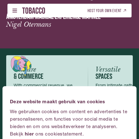
English
HOST YOUR OWN EVENT
SAT 22 AUG
AMSTERDAM MAGICAL EXPERIENCE MATINEE
-
Nigel Otermans
WHAT’S ON - TICKETS
DUTCH (NL)
01
01
WHAT’S ON - TICKETS
DUTCH (NL)
ENGLISH (EN)
BOOK THIS VENUE
ENGLISH (EN)
02
02
BOOK THIS VENUE
GALLERY
03
Culture
Versatile
GALLERY
& COMMERCE
SPACES
ABOUT US
04
With commercial revenue, we
From intimate gatherin
ABOUT US
make art and culture possible and
scale events, the roo
CONTACT
accessible.
perfectly.
05
Deze website maakt gebruik van cookies
CONTACT
We gebruiken cookies om content en advertenties te
ENGLISH
personaliseren, om functies voor social media te
bieden en om ons websiteverkeer te analyseren.
Plan
your
event
at
Bekijk
hier
ons cookiestatement.