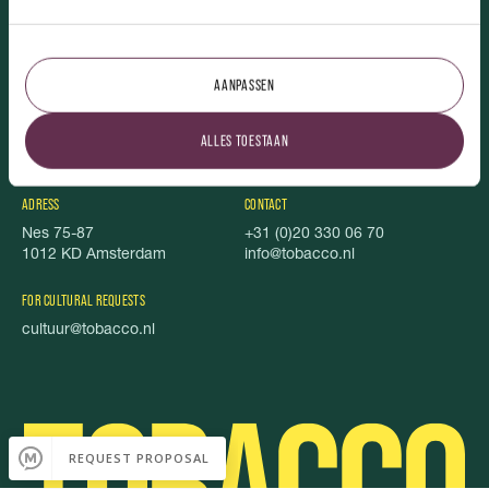
TOBACCO.
AANPASSEN
Vacancies
Featured
About us
Foundation Stel je Voor
ALLES TOESTAAN
TOBACCO Magazine
Privacy
Food book
Cookies
ADRESS
CONTACT
Nes 75-87
+31 (0)20 330 06 70
1012 KD Amsterdam
info@tobacco.nl
FOR CULTURAL REQUESTS
cultuur@tobacco.nl